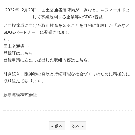
2022年12月23日、国土交通省港湾局が「みなと」をフィールドと
して事業展開する企業等のSDGs普及
と目標達成に向けた取組推進を図ることを目的に創設した「みなと
SDGsパートナー」に登録されまし
た。
国土交通省HP
登録証は
こちら
登録申請にあたり提出した取組内容は
こちら
。
引き続き、阪神港の発展と持続可能な社会づくりのために積極的に
取り組んで参ります。
藤原運輸株式会社
« 前へ
次へ »