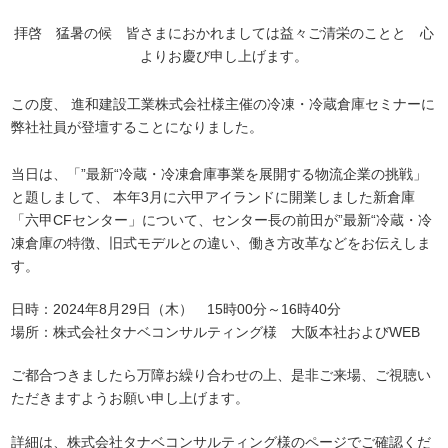
拝啓 猛暑の候 皆さまにおかれましては益々ご清栄のことと 心
よりお慶び申し上げます。
この度、 進和建設工業株式会社様主催の冷凍・冷蔵倉庫セミナーに
弊社社員が登壇することになりました。
当日は、「”最新“冷蔵・冷凍倉庫事業を展開する物流企業の挑戦」
と題しまして、 本年3月に六甲アイランドに開業しました新倉庫
「六甲CFセンター」について、センター長の前田が”最新“冷蔵・冷
凍倉庫の特徴、旧式モデルとの違い、働き方改革などをお伝えしま
す。
日時：2024年8月29日（木） 15時00分～16時40分
場所：株式会社タナベコンサルティング様 大阪本社およびWEB
ご都合つきましたら万障お繰り合わせの上、是非ご来場、ご視聴い
ただきますようお願い申し上げます。
詳細は、株式会社タナベコンサルティング様のページでご確認くだ