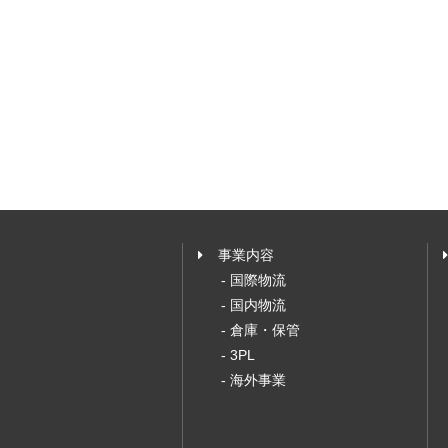
事業内容
- 国際物流
- 国内物流
- 倉庫・保管
- 3PL
- 海外事業